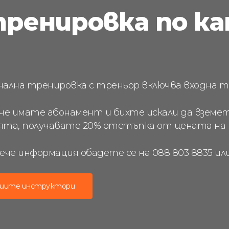
тренировка по к
нална тренировка с треньор включва входна та
ече имате абонамент и бихте искали да вземет
ята, получавате 20% отстъпка от цената на к
вече информация обадете се на 088 803 8835 и
шите инструктори