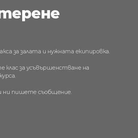
атерене
кса за залата и нужната екипировка.
е клас за усъвършенстване на
урса.
ли ни пишете съобщение.