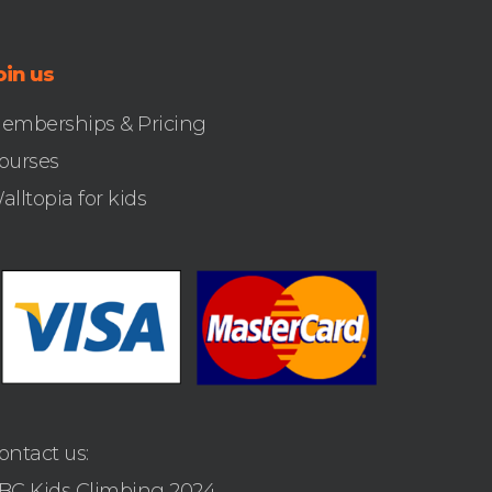
oin us
emberships & Pricing
ourses
alltopia for kids
ontact us:
BC Kids Climbing 2024