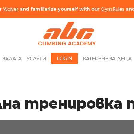
Waiver
Gym Rules
ur
and familiarize yourself with our
an
LOGIN
ЗАЛАТА
УСЛУГИ
КАТЕРЕНЕ ЗА ДЕЦА
лна тренировка 