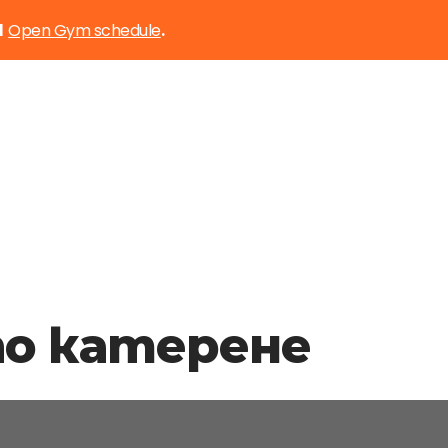
Open Gym schedule
d
.
по катерене