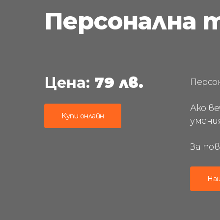
Персонална 
Цена:
79 лв.
Персо
Ако в
Купи онлайн
умени
За по
На