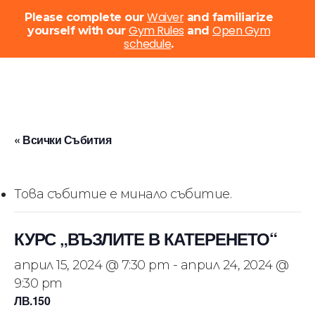
Menu
Waiver
Please complete our
and familiarize
Gym Rules
Open Gym
yourself with our
and
schedule
Close
.
Menu
Skip
to
main
content
« Всички Събития
Това събитие е минало събитие.
КУРС „ВЪЗЛИТЕ В КАТЕРЕНЕТО“
април 15, 2024 @ 7:30 pm
-
април 24, 2024 @
9:30 pm
ЛВ.150